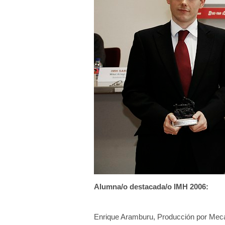
q
u
í
:
Alumna/o destacada/o IMH 2006:
Enrique Aramburu, Producción por Meca