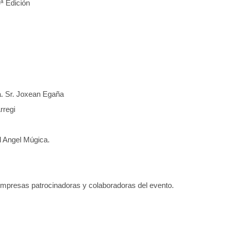
ª Edición
 Sr. Joxean Egaña
rregi
l Angel Múgica.
empresas patrocinadoras y colaboradoras del evento.