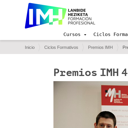
Cursos
Ciclos Forma
N
a
U
Inicio
Ciclos Formativos
Premios IMH
Pr
v
s
e
g
t
a
Premios IMH 
e
c
i
d
ó
e
n
s
t
á
a