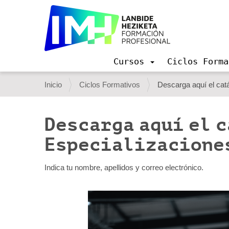
Cursos
Ciclos Forma
N
a
U
Inicio
Ciclos Formativos
Descarga aquí el cat
v
s
e
g
t
Descarga aquí el 
a
e
c
Especializacione
i
d
ó
e
n
Indica tu nombre, apellidos y correo electrónico.
s
t
á
a