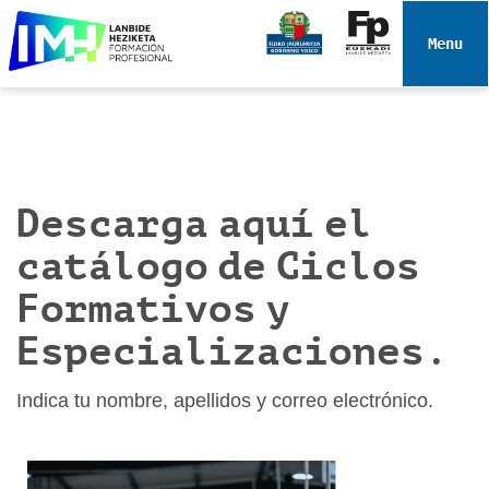
N
a
Toggle 
v
e
g
a
c
i
Descarga aquí el
ó
catálogo de Ciclos
n
Formativos y
Especializaciones.
Indica tu nombre, apellidos y correo electrónico.