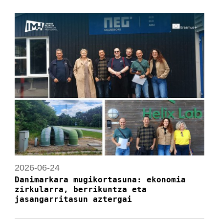
2026-06-24
Danimarkara mugikortasuna: ekonomia
zirkularra, berrikuntza eta
jasangarritasun aztergai