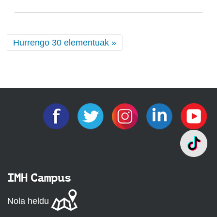
Hurrengo 30 elementuak »
IMH Campus
Nola heldu