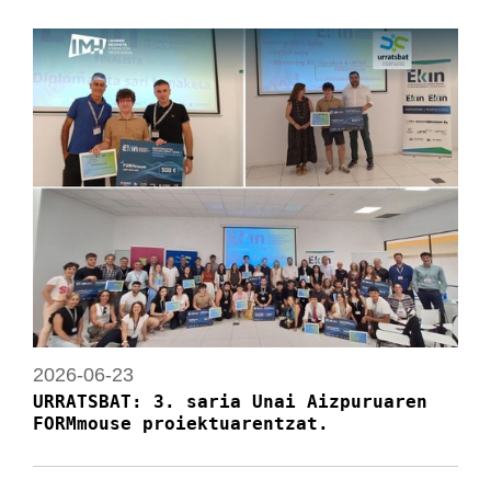
2026-06-23
URRATSBAT: 3. saria Unai Aizpuruaren
FORMmouse proiektuarentzat.