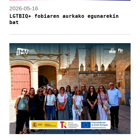
2026-05-16
LGTBIQ+ fobiaren aurkako egunarekin
bat