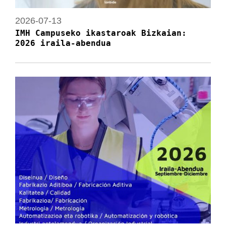
2026-07-13
IMH Campuseko ikastaroak Bizkaian:
2026 iraila-abendua