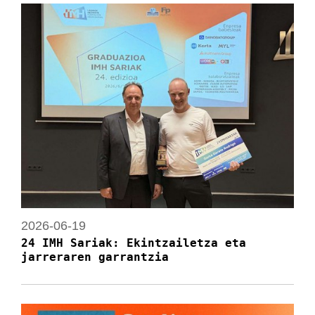
2026-06-19
24 IMH Sariak: Ekintzailetza eta
jarreraren garrantzia