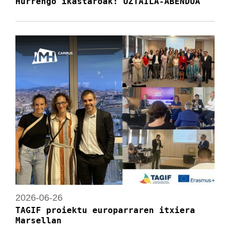
Hurrengo ikastaroak: UZTAILA-ABENDUA
2026-06-26
TAGIF proiektu europarraren itxiera
Marsellan