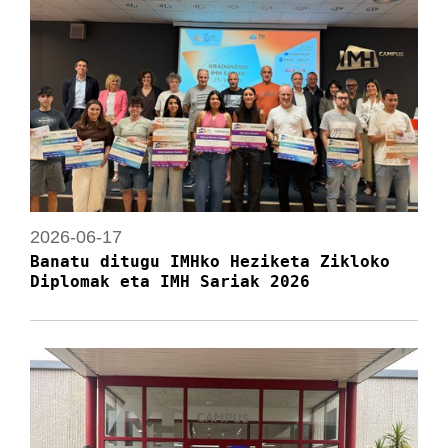
2026-06-17
Banatu ditugu IMHko Heziketa Zikloko
Diplomak eta IMH Sariak 2026