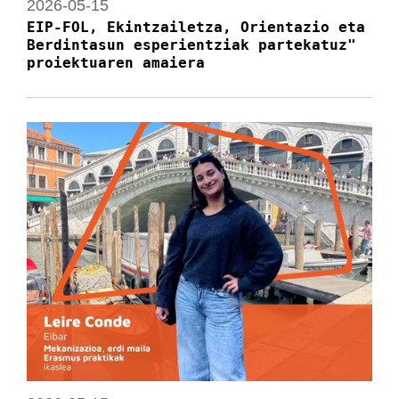
2026-05-15
EIP-FOL, Ekintzailetza, Orientazio eta
Berdintasun esperientziak partekatuz"
proiektuaren amaiera