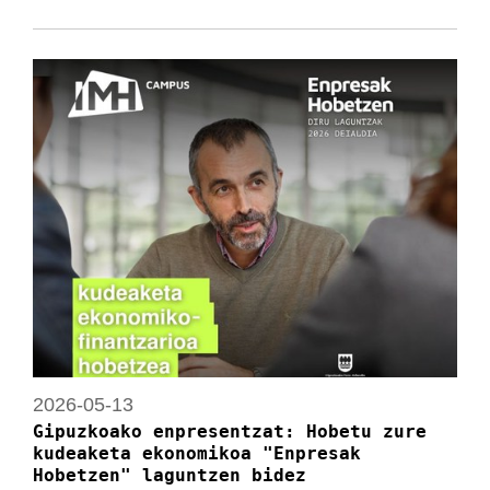
2026-05-13
Gipuzkoako enpresentzat: Hobetu zure
kudeaketa ekonomikoa "Enpresak
Hobetzen" laguntzen bidez