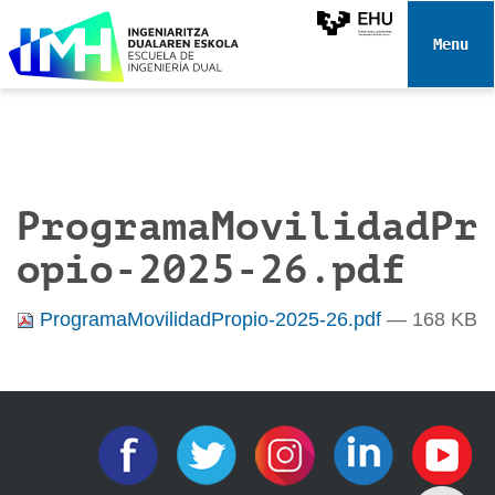
N
a
Toggle 
v
e
g
a
c
i
ProgramaMovilidadPr
ó
opio-2025-26.pdf
n
ProgramaMovilidadPropio-2025-26.pdf
— 168 KB